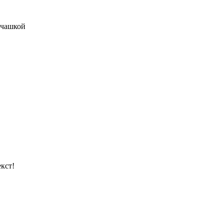
 чашкой
кст!