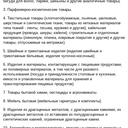
бигуди для волос, парики, шиньоны и другие аналогичные товары).
3. Парфюмерно-косметические товары.
4. Текстильные товары (хлопчатобумажные, льняные, шелковые,
шерстяные и синтетические ткани, товары из нетканых материалов
типа тканей - ленты, тесьма, кружево и другие); кабельная
продукция (провода, шнуры, кабели); строительные и отделочные
материалы (линолеум, пленка, ковровые покрытия и другие) и другие
товары, отпускаемые на метражах).
5. Швейные и трикотажные изделия (изделия швейные и
трикотажные бельевые, изделия чулочно-носочные).
6. Изделия и материалы, контактирующие с пищевыми продуктами,
из полимерных материалов, в том числе для разового
использования (посуда и принадлежности столовые и кухонные,
емкости и упаковочные материалы для хранения и
транспортирования пищевых продуктов).
7. Товары бытовой химии, пестициды и агрохимикаты.
8. Мебель бытовая (мебельные гарнитуры и комплекты).
9. Изделия из драгоценных металлов, с драгоценными камнями, из
драгоценных металлов со вставками из полудрагоценных и
синтетических камней, ограненные драгоценные камни.
10. Автомобили и мотовелотовары, прицепы и номерные агрегаты к