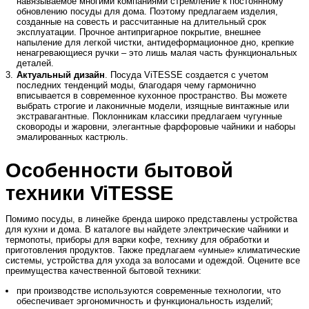
навязываемое многими компаниями стремление к постоянному
обновлению посуды для дома. Поэтому предлагаем изделия,
созданные на совесть и рассчитанные на длительный срок
эксплуатации. Прочное антипригарное покрытие, внешнее
напыление для легкой чистки, антидеформационное дно, крепкие
ненагревающиеся ручки – это лишь малая часть функциональных
деталей.
Актуальный дизайн
. Посуда ViTESSE создается с учетом
последних тенденций моды, благодаря чему гармонично
вписывается в современное кухонное пространство. Вы можете
выбрать строгие и лаконичные модели, изящные винтажные или
экстравагантные. Поклонникам классики предлагаем чугунные
сковороды и жаровни, элегантные фарфоровые чайники и наборы
эмалированных кастрюль.
Особенности бытовой
техники ViTESSE
Помимо посуды, в линейке бренда широко представлены устройства
для кухни и дома. В каталоге вы найдете электрические чайники и
термопоты, приборы для варки кофе, технику для обработки и
приготовления продуктов. Также предлагаем «умные» климатические
системы, устройства для ухода за волосами и одеждой. Оцените все
преимущества качественной бытовой техники:
при производстве используются современные технологии, что
обеспечивает эргономичность и функциональность изделий;