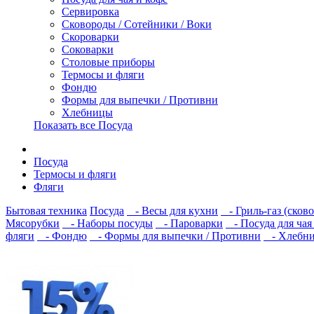
Сервировка
Сковороды / Сотейники / Воки
Скороварки
Соковарки
Столовые приборы
Термосы и фляги
Фондю
Формы для выпечки / Противни
Хлебницы
Показать все Посуда
Посуда
Термосы и фляги
Фляги
Бытовая техника
Посуда
- Весы для кухни
- Гриль-газ (сково
Мясорубки
- Наборы посуды
- Пароварки
- Посуда для чая
фляги
- Фондю
- Формы для выпечки / Противни
- Хлебн