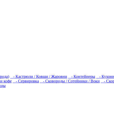
рода)
- Кастрюли / Ковши / Жаровни
- Контейнеры
- Кухонн
 и кофе
- Сервировка
- Сковороды / Сотейники / Воки
- Скор
ицы