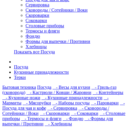
Сервировка
Сковороды / Сотейники / Воки
Скороварки
Соковарки
Столовые приборы
Термосы и фляги
Фондю
Формы для выпечки / Противни
Хлебницы
Показать все Посуда
Посуда
Кухонные принадлежности
Терки
Бытовая техника
Посуда
- Весы для кухни
- Гриль-газ
(сковорода)
- Кастрюли / Ковши / Жаровни
- Контейнеры
- Кухонные ножи
- Кухонные принадлежности
-
Мармиты
- Мясорубки
- Наборы посуды
- Пароварки
-
Посуда для чая и кофе
- Сервировка
- Сковороды /
Сотейники / Воки
- Скороварки
- Соковарки
- Столовые
приборы
- Термосы и фляги
- Фондю
- Формы для
выпечки / Противни
- Хлебницы