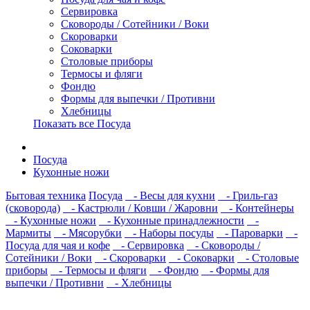
Сервировка
Сковороды / Сотейники / Воки
Скороварки
Соковарки
Столовые приборы
Термосы и фляги
Фондю
Формы для выпечки / Противни
Хлебницы
Показать все Посуда
Посуда
Кухонные ножи
Бытовая техника
Посуда
- Весы для кухни
- Гриль-газ
(сковорода)
- Кастрюли / Ковши / Жаровни
- Контейнеры
- Кухонные ножи
- Кухонные принадлежности
-
Мармиты
- Мясорубки
- Наборы посуды
- Пароварки
-
Посуда для чая и кофе
- Сервировка
- Сковороды /
Сотейники / Воки
- Скороварки
- Соковарки
- Столовые
приборы
- Термосы и фляги
- Фондю
- Формы для
выпечки / Противни
- Хлебницы