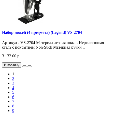
Набор ножей (4 предмета) (Legend) VS-2704
Артикул - VS-2704 Материал лезвия ножа - Нержавеющая
сталь с покрытием Non-Stick Материал ручки ..
3 132.00 р.
В корзину
1
2
3
4
5
6
7
8
9