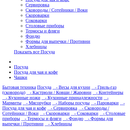
Сервировка
Сковороды / Сотейники / Воки
Скороварки
Соковарки
Столовые приборы
Термосы и фляги
Фондю
Формы для выпечки / Противни
Хлебницы
Показать все Посуда
Посуда
Посуда для чая и кофе
Чашки
Бытовая техника
Посуда
- Весы для кухни
- Гриль-газ
(сковорода)
- Кастрюли / Ковши / Жаровни
- Контейнеры
- Кухонные ножи
- Кухонные принадлежности
-
Мармиты
- Мясорубки
- Наборы посуды
- Пароварки
-
Посуда для чая и кофе
- Сервировка
- Сковороды /
Сотейники / Воки
- Скороварки
- Соковарки
- Столовые
приборы
- Термосы и фляги
- Фондю
- Формы для
выпечки / Противни
- Хлебницы