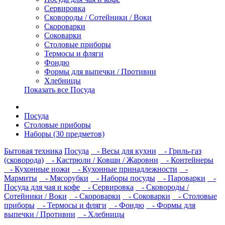
Сервировка
Сковороды / Сотейники / Воки
Скороварки
Соковарки
Столовые приборы
Термосы и фляги
Фондю
Формы для выпечки / Противни
Хлебницы
Показать все Посуда
Посуда
Столовые приборы
Наборы (30 предметов)
Бытовая техника
Посуда
- Весы для кухни
- Гриль-газ
(сковорода)
- Кастрюли / Ковши / Жаровни
- Контейнеры
- Кухонные ножи
- Кухонные принадлежности
-
Мармиты
- Мясорубки
- Наборы посуды
- Пароварки
-
Посуда для чая и кофе
- Сервировка
- Сковороды /
Сотейники / Воки
- Скороварки
- Соковарки
- Столовые
приборы
- Термосы и фляги
- Фондю
- Формы для
выпечки / Противни
- Хлебницы