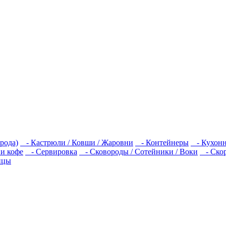
рода)
- Кастрюли / Ковши / Жаровни
- Контейнеры
- Кухонн
 и кофе
- Сервировка
- Сковороды / Сотейники / Воки
- Скор
ицы