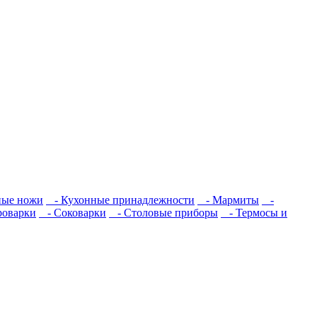
ые ножи
- Кухонные принадлежности
- Мармиты
-
оварки
- Соковарки
- Столовые приборы
- Термосы и